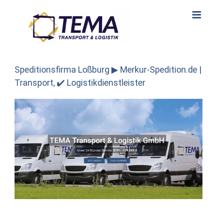
Skip
to
content
Speditionsfirma Loßburg ▶︎ Merkur-Spedition.de |
Transport, ✔️ Logistikdienstleister