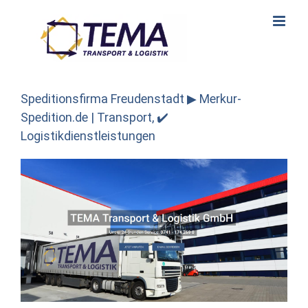
Skip
to
content
Speditionsfirma Freudenstadt ▶︎ Merkur-
Spedition.de | Transport, ✔️
Logistikdienstleistungen