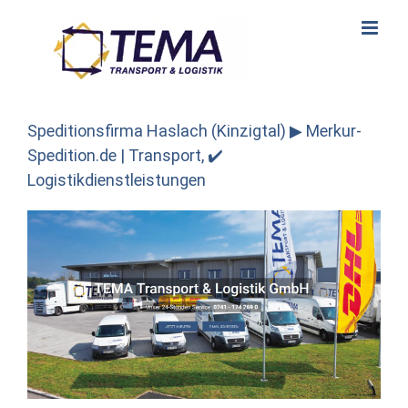
Skip
to
content
Speditionsfirma Haslach (Kinzigtal) ▶︎ Merkur-
Spedition.de | Transport, ✔️
Logistikdienstleistungen