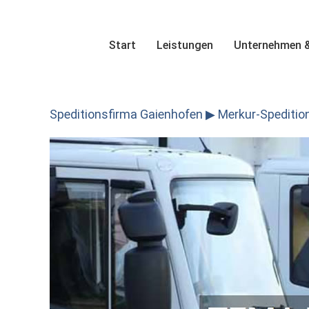
Skip
to
content
Start
Leistungen
Unternehmen &
Speditionsfirma Gaienhofen ▶︎ Merkur-Spedition.