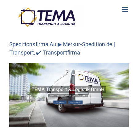
Skip
to
content
Speditionsfirma Au ▶︎ Merkur-Spedition.de |
Transport, ✔️ Transportfirma