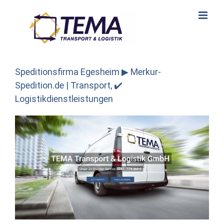
Skip
to
content
Speditionsfirma Egesheim ▶︎ Merkur-
Spedition.de | Transport, ✔️
Logistikdienstleistungen