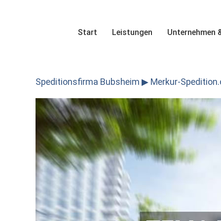
Skip
to
content
Start
Leistungen
Unternehmen &
Speditionsfirma Bubsheim ▶︎ Merkur-Spedition.d