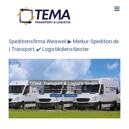
Skip
to
content
Speditionsfirma Weisweil ▶︎ Merkur-Spedition.de
| Transport, ✔️ Logistikdienstleister