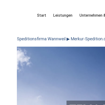
Skip
to
content
Start
Leistungen
Unternehmen &
Speditionsfirma Wannweil ▶︎ Merkur-Spedition.d