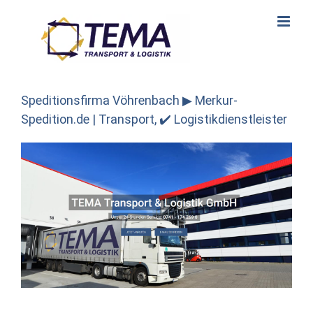
Skip
to
content
Speditionsfirma Vöhrenbach ▶︎ Merkur-
Spedition.de | Transport, ✔️ Logistikdienstleister