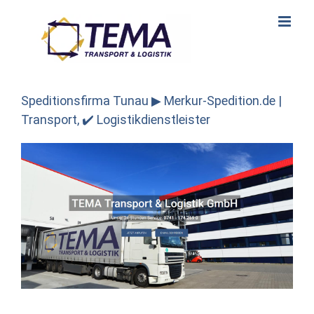
Skip
to
content
Speditionsfirma Tunau ▶︎ Merkur-Spedition.de |
Transport, ✔️ Logistikdienstleister