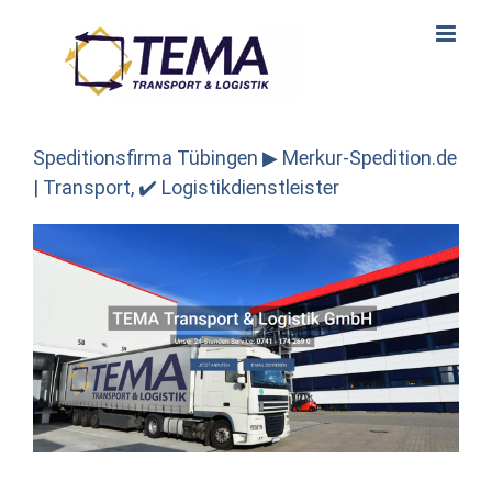
Skip
to
content
Speditionsfirma Tübingen ▶︎ Merkur-Spedition.de
| Transport, ✔️ Logistikdienstleister