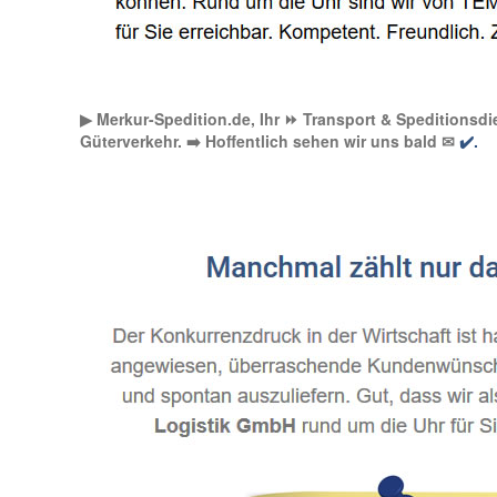
▶︎ Merkur-Spedition.de, Ihr ⏩ Transport & Speditionsdi
Güterverkehr. ➡️ Hoffentlich sehen wir uns bald ✉
✔️.