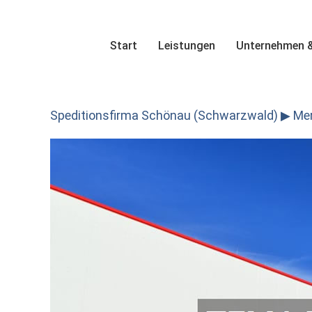
Skip
to
content
Start
Leistungen
Unternehmen &
Speditionsfirma Schönau (Schwarzwald) ▶︎ Merku