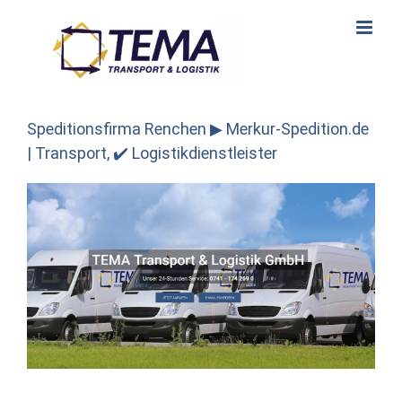
Skip
to
content
Speditionsfirma Renchen ▶︎ Merkur-Spedition.de
| Transport, ✔️ Logistikdienstleister