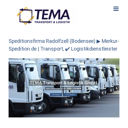
Skip
to
content
Speditionsfirma Radolfzell (Bodensee) ▶︎ Merkur-
Spedition.de | Transport, ✔️ Logistikdienstleister