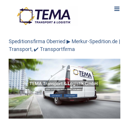
Skip
to
content
Speditionsfirma Oberried ▶︎ Merkur-Spedition.de |
Transport, ✔️ Transportfirma