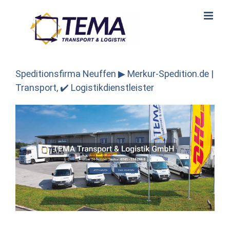
Skip
to
content
Speditionsfirma Neuffen ▶︎ Merkur-Spedition.de |
Transport, ✔️ Logistikdienstleister