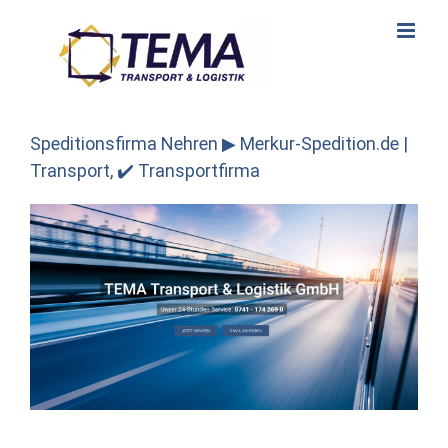
Skip
to
content
Speditionsfirma Nehren ▶︎ Merkur-Spedition.de |
Transport, ✔️ Transportfirma