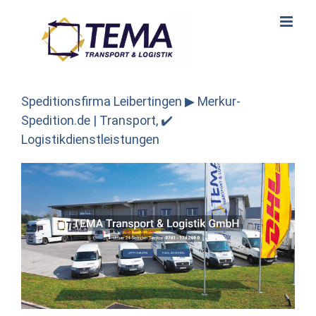
Skip
to
content
Speditionsfirma Leibertingen ▶︎ Merkur-
Spedition.de | Transport, ✔️
Logistikdienstleistungen