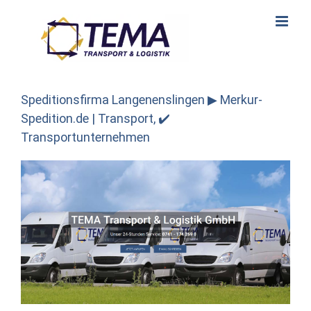
Skip
to
content
Speditionsfirma Langenenslingen ▶︎ Merkur-
Spedition.de | Transport, ✔️
Transportunternehmen