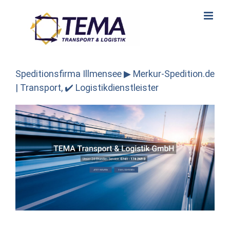
Skip
to
content
Speditionsfirma Illmensee ▶︎ Merkur-Spedition.de
| Transport, ✔️ Logistikdienstleister