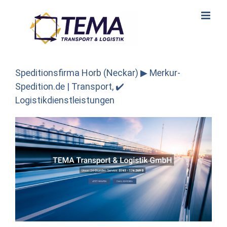
Skip
to
content
Speditionsfirma Horb (Neckar) ▶︎ Merkur-
Spedition.de | Transport, ✔️
Logistikdienstleistungen