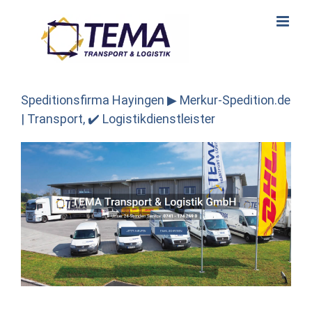
Skip
to
content
Speditionsfirma Hayingen ▶︎ Merkur-Spedition.de
| Transport, ✔️ Logistikdienstleister