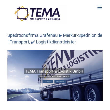
Skip
to
content
Speditionsfirma Grafenau ▶︎ Merkur-Spedition.de
| Transport, ✔️ Logistikdienstleister