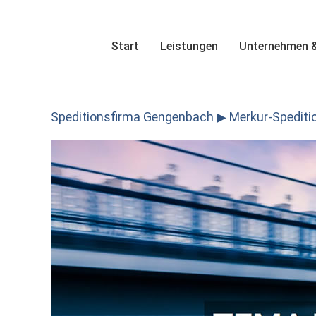
Skip
to
content
Start
Leistungen
Unternehmen &
Speditionsfirma Gengenbach ▶︎ Merkur-Spedition