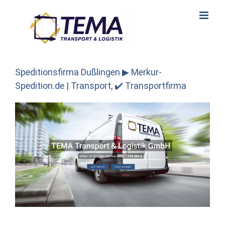
Skip
to
content
Speditionsfirma Dußlingen ▶︎ Merkur-
Spedition.de | Transport, ✔️ Transportfirma