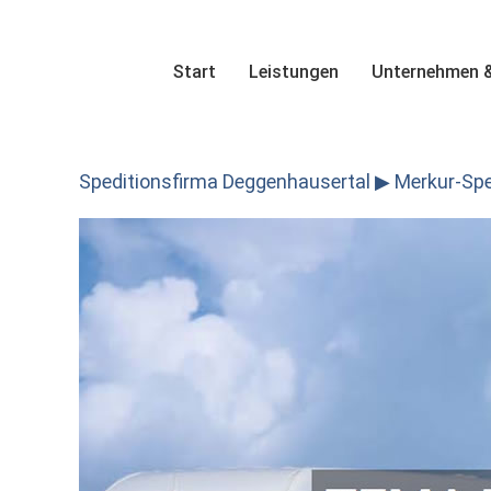
Skip
to
content
Start
Leistungen
Unternehmen &
Speditionsfirma Deggenhausertal ▶︎ Merkur-Sped