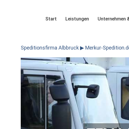
Skip
to
content
Start
Leistungen
Unternehmen &
Speditionsfirma Albbruck ▶︎ Merkur-Spedition.de